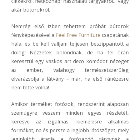
cikkekről, hétköznapi használati tárgyakról… vagy
akár bútorokról.
Nemrég első ízben tehettem próbát bútorok
fényképezésével a
Feel Free Furniture
csapatának
hála, és be kell valljam teljesen beszippantott a
dolog! Nézzetek bolondnak, de ha fél órán
keresztül egy vaskos art deco komódot nézeget
az ember, valahogy természetszerűleg
elvarázsolja a látvány – már, ha első ránézésre
nem tette volna!
Amikor terméket fotózok, rendszerint alaposan
szemügyre veszem minden egyes részletét,
keresve az izgalmas, kiemelésre alkalmas
formákat, na és persze a legjobb látószöget, mely
leginkább átadja a fotózandó tárgynak a