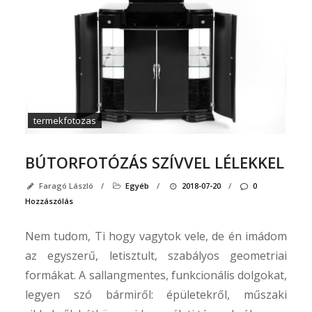
termekfotozas
BÚTORFOTÓZÁS SZÍVVEL LÉLEKKEL
Faragó László
/
Egyéb
/
2018-07-20
/
0
Hozzászólás
Nem tudom, Ti hogy vagytok vele, de én imádom
az egyszerű, letisztult, szabályos geometriai
formákat. A sallangmentes, funkcionális dolgokat,
legyen szó bármiről: épületekről, műszaki