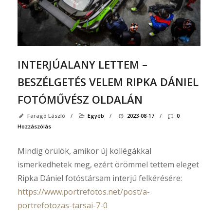
fényk
okta
Köve
INTERJÚALANY LETTEM –
Fac
is!
BESZÉLGETÉS VELEM RIPKA DÁNIEL
FOTÓMŰVÉSZ OLDALÁN
Faragó László
/
Egyéb
/
2023-08-17
/
0
Hozzászólás
Mindig örülök, amikor új kollégákkal
ismerkedhetek meg, ezért örömmel tettem eleget
Ripka Dániel fotóstársam interjú felkérésére:
https://www.portrefotos.net/post/a-
portrefotozas-tarsai-7-0