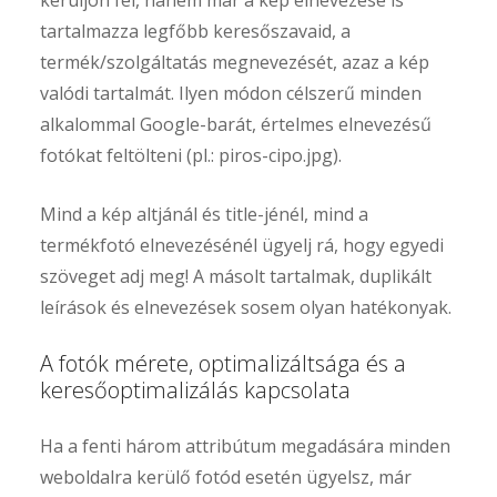
kerüljön fel, hanem már a kép elnevezése is
tartalmazza legfőbb keresőszavaid, a
termék/szolgáltatás megnevezését, azaz a kép
valódi tartalmát. Ilyen módon célszerű minden
alkalommal Google-barát, értelmes elnevezésű
fotókat feltölteni (pl.: piros-cipo.jpg).
Mind a kép altjánál és title-jénél, mind a
termékfotó elnevezésénél ügyelj rá, hogy egyedi
szöveget adj meg! A másolt tartalmak, duplikált
leírások és elnevezések sosem olyan hatékonyak.
A fotók mérete, optimalizáltsága és a
keresőoptimalizálás kapcsolata
Ha a fenti három attribútum megadására minden
weboldalra kerülő fotód esetén ügyelsz, már