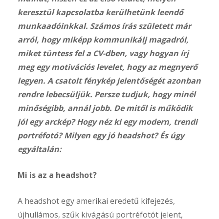
keresztül kapcsolatba kerülhetünk leendő
munkaadóinkkal. Számos írás született már
arról, hogy miképp kommunikálj magadról,
miket tüntess fel a CV-dben, vagy hogyan írj
meg egy motivációs levelet, hogy az megnyerő
legyen. A csatolt fénykép jelentőségét azonban
rendre lebecsüljük. Persze tudjuk, hogy minél
minőségibb, annál jobb. De mitől is működik
jól egy arckép? Hogy néz ki egy modern, trendi
portréfotó? Milyen egy jó headshot? És úgy
egyáltalán:
Mi is az a headshot?
A headshot egy amerikai eredetű kifejezés,
újhullámos, szűk kivágású portréfotót jelent,