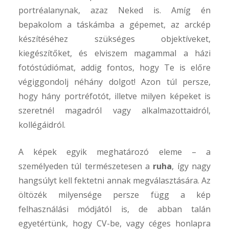
portréalanynak, azaz Neked is. Amíg én
bepakolom a táskámba a gépemet, az arckép
készítéséhez szükséges objektíveket,
kiegészítőket, és elviszem magammal a házi
fotóstúdiómat, addig fontos, hogy Te is előre
végiggondolj néhány dolgot! Azon túl persze,
hogy hány portréfotót, illetve milyen képeket is
szeretnél magadról vagy alkalmazottaidról,
kollégáidról.
A képek egyik meghatározó eleme – a
személyeden túl természetesen a
ruha
, így nagy
hangsúlyt kell fektetni annak megválasztására. Az
öltözék milyensége persze függ a kép
felhasználási módjától is, de abban talán
egyetértünk, hogy CV-be, vagy céges honlapra