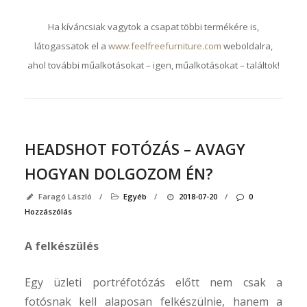
Ha kíváncsiak vagytok a csapat többi termékére is,
látogassatok el a
www.feelfreefurniture.com
weboldalra,
ahol további műalkotásokat – igen, műalkotásokat – találtok!
HEADSHOT FOTÓZÁS – AVAGY
HOGYAN DOLGOZOM ÉN?
Faragó László
/
Egyéb
/
2018-07-20
/
0
Hozzászólás
A felkészülés
Egy üzleti portréfotózás előtt nem csak a
fotósnak kell alaposan felkészülnie, hanem a