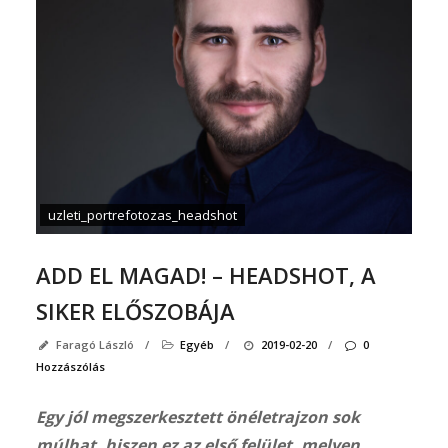
201
júli
Kere
uzleti_portrefotozas_headshot
ADD EL MAGAD! – HEADSHOT, A
SIKER ELŐSZOBÁJA
Faragó László
/
Egyéb
/
2019-02-20
/
0
Hozzászólás
Egy jól megszerkesztett önéletrajzon sok
múlhat, hiszen ez az első felület, melyen