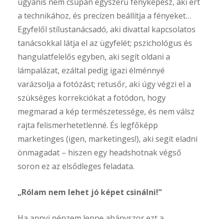
ugyanis nem csupán egyszerű fényképész, aki ért
a technikához, és precízen beállítja a fényeket…
Egyfelől stílustanácsadó, aki divattal kapcsolatos
tanácsokkal látja el az ügyfelét; pszichológus és
hangulatfelelős egyben, aki segít oldani a
lámpalázat, ezáltal pedig igazi élménnyé
varázsolja a fotózást; retusőr, aki úgy végzi el a
szükséges korrekciókat a fotódon, hogy
megmarad a kép természetessége, és nem válsz
rajta felismerhetetlenné. És legfőképp
marketinges (igen, marketinges!), aki segít eladni
önmagadat – hiszen egy headshotnak végső
soron ez az elsődleges feladata.
„Rólam nem lehet jó képet csinálni!”
Ha annyi pénzem lenne ahányszor ezt a