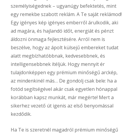
személyiségednek – ugyanúgy befektetés, mint
egy remekbe szabott reklám. A Te saját reklámod!
Egy igényes kép igényes emberről árulkodik, aki
ad magára, és hajlandó időt, energiát és pénzt
áldozni önmaga fejlesztésére. Arról nem is
beszélve, hogy az ápolt külsejű embereket tudat
alatt megbízhatóbbnak, kedvesebbnek, és
intelligensebbnek ítéljük. Hogy mennyit ér
tulajdonképpen egy prémium minőségű arckép,
az mindenkinél más… De gondolj csak bele: ha a
fotód segítségével akár csak egyetlen hónappal
korábban kapsz munkát, már megérte! Mert a
sikerhez vezető út igenis az első benyomással
kezdődik.
Ha Te is szeretnél magadról prémium minőségű