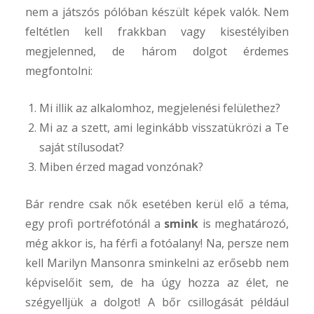
nem a játszós pólóban készült képek valók. Nem
feltétlen kell frakkban vagy kisestélyiben
megjelenned, de három dolgot érdemes
megfontolni:
Mi illik az alkalomhoz, megjelenési felülethez?
Mi az a szett, ami leginkább visszatükrözi a Te
saját stílusodat?
Miben érzed magad vonzónak?
Bár rendre csak nők esetében kerül elő a téma,
egy profi portréfotónál a
smink
is meghatározó,
még akkor is, ha férfi a fotóalany! Na, persze nem
kell Marilyn Mansonra sminkelni az erősebb nem
képviselőit sem, de ha úgy hozza az élet, ne
szégyelljük a dolgot! A bőr csillogását például