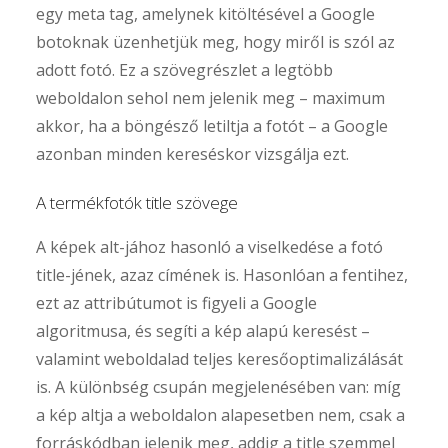
egy meta tag, amelynek kitöltésével a Google
botoknak üzenhetjük meg, hogy miről is szól az
adott fotó. Ez a szövegrészlet a legtöbb
weboldalon sehol nem jelenik meg – maximum
akkor, ha a böngésző letiltja a fotót – a Google
azonban minden kereséskor vizsgálja ezt.
A termékfotók title szövege
A képek alt-jához hasonló a viselkedése a fotó
title-jének, azaz címének is. Hasonlóan a fentihez,
ezt az attribútumot is figyeli a Google
algoritmusa, és segíti a kép alapú keresést –
valamint weboldalad teljes keresőoptimalizálását
is. A különbség csupán megjelenésében van: míg
a kép altja a weboldalon alapesetben nem, csak a
forráskódban jelenik meg, addig a title szemmel