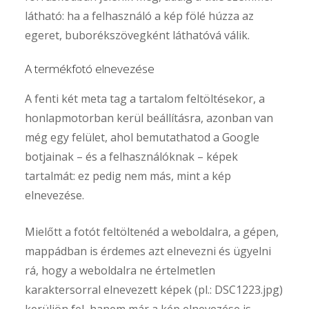
látható: ha a felhasználó a kép fölé húzza az
egeret, buborékszövegként láthatóvá válik.
A termékfotó elnevezése
A fenti két meta tag a tartalom feltöltésekor, a
honlapmotorban kerül beállításra, azonban van
még egy felület, ahol bemutathatod a Google
botjainak – és a felhasználóknak – képek
tartalmát: ez pedig nem más, mint a kép
elnevezése.
Mielőtt a fotót feltöltenéd a weboldalra, a gépen,
mappádban is érdemes azt elnevezni és ügyelni
rá, hogy a weboldalra ne értelmetlen
karaktersorral elnevezett képek (pl.: DSC1223.jpg)