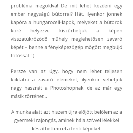
probléma megoldva! De mit lehet kezdeni egy
ember nagyságú bútorral? Hát, ilyenkor jönnek
kapóra a hungarocell-lapok, melyeket a bútorok
köré helyezve kiszűrhetjük a képen
visszatükröződő műhely meglehetősen zavaró
képét – benne a fényképezőgép mögött megbújó
fotóssal. : )
Persze van az úgy, hogy nem lehet teljesen
kiiktatni a zavaró elemeket, ilyenkor vehetjük
nagy hasznát a Photoshopnak, de az már egy
másik történet…
A munka alatt azt hiszem újra előjött belőlem az a
gyermeki rajongás, aminek hála szívvel lélekkel
készíthettem el a fenti képeket.