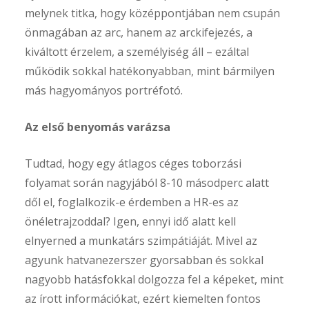
melynek titka, hogy középpontjában nem csupán
önmagában az arc, hanem az arckifejezés, a
kiváltott érzelem, a személyiség áll – ezáltal
működik sokkal hatékonyabban, mint bármilyen
más hagyományos portréfotó.
Az első benyomás varázsa
Tudtad, hogy egy átlagos céges toborzási
folyamat során nagyjából 8-10 másodperc alatt
dől el, foglalkozik-e érdemben a HR-es az
önéletrajzoddal? Igen, ennyi idő alatt kell
elnyerned a munkatárs szimpátiáját. Mivel az
agyunk hatvanezerszer gyorsabban és sokkal
nagyobb hatásfokkal dolgozza fel a képeket, mint
az írott információkat, ezért kiemelten fontos