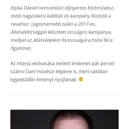
Ripka Dániel nemzetközi díjnyertes fotóművész,
több nagysikerű kiállítás és kampány fűződik a
nevéhez. Legismertebb talán a 2017-es,
Állatvédőrséggel készített országos kampánya,
mellyel az állatvédelem fontosságára hívta fel a
figyelmet.
Az interjú elolvasása mellett érdemes pár percet
szánni Dani művészi képeire is, mert valóban
egyedülálló élményt nyújtanak.
Arch
202
aug
201
feb