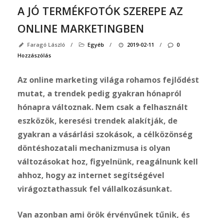
A JÓ TERMÉKFOTÓK SZEREPE AZ
ONLINE MARKETINGBEN
Faragó László
/
Egyéb
/
2019-02-11
/
0
Hozzászólás
Az online marketing világa rohamos fejlődést
mutat, a trendek pedig gyakran hónapról
hónapra változnak. Nem csak a felhasznált
eszközök, keresési trendek alakítják, de
gyakran a vásárlási szokások, a célközönség
döntéshozatali mechanizmusa is olyan
változásokat hoz, figyelnünk, reagálnunk kell
ahhoz, hogy az internet segítségével
virágoztathassuk fel vállalkozásunkat.
Van azonban ami örök érvényűnek tűnik, és