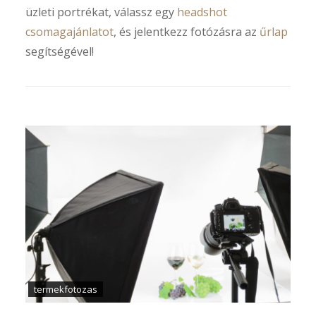
üzleti portrékat, válassz egy
headshot
csomagajánlatot
, és jelentkezz fotózásra az
űrlap
segítségével!
termekfotozas