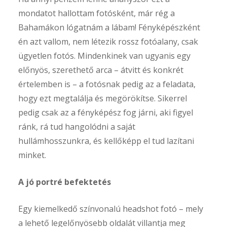
mondatot hallottam fotósként, már rég a
Bahamákon lógatnám a lábam! Fényképészként
én azt vallom, nem létezik rossz fotóalany, csak
ügyetlen fotós. Mindenkinek van ugyanis egy
előnyös, szerethető arca – átvitt és konkrét
értelemben is – a fotósnak pedig az a feladata,
hogy ezt megtalálja és megörökítse. Sikerrel
pedig csak az a fényképész fog járni, aki figyel
ránk, rá tud hangolódni a saját
hullámhosszunkra, és kellőképp el tud lazítani
minket.
A jó portré befektetés
Egy kiemelkedő színvonalú headshot fotó – mely
a lehető legelőnyösebb oldalát villantja meg