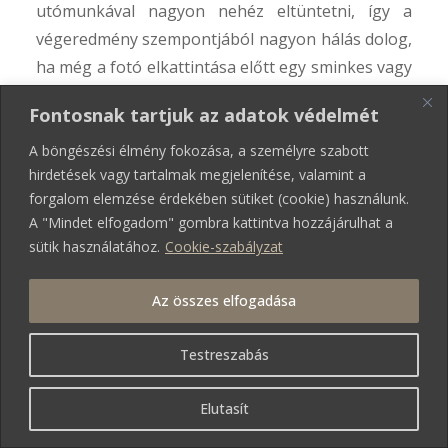
utómunkával nagyon nehéz eltüntetni, így a
végeredmény szempontjából nagyon hálás dolog,
ha még a fotó elkattintása előtt egy sminkes vagy
akár csak egy hölgy kolléga kezelésbe vesz
Fontosnak tartjuk az adatok védelmét
minket.
A böngészési élmény fokozása, a személyre szabott
hirdetések vagy tartalmak megjelenítése, valamint a
Az emberek időnként túlzásokba esnek
forgalom elemzése érdekében sütiket (cookie) használunk.
kiegészítők
terén. Ha nem tudjuk eldönteni
A "Mindet elfogadom" gombra kattintva hozzájárulhat a
milyen „extrákkal” fotózkodjunk, legjobb, ha
sütik használatához.
Cookie-szabályzat
kikérjük a fotós véleményét, mielőtt magunkra
aggatnánk az ékszeresdobozunk teljes tartalmát!
Az összes elfogadása
Egyébiránt én a „kevesebb több” elvét szoktam
követni: egy szolidabb nyaklánc + fülbevaló
Testreszabás
kombóval például nehéz mellé nyúlni – elvégre a
lényeg mi magunk volnánk, ne vonjuk hát el a
Elutasít
figyelmet a személyünkről!