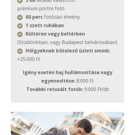
5 db
általad választott
prémium portré fotó
60 perc
fotózási élmény
1 szett ruhában
Kültéren vagy beltérben
(Stúdiónkban, vagy Budapest belvárosában)
Hölgyeknek kötelező üzleti smink:
+25.000 Ft
Igény esetén haj
hullámosítása vagy
egyenesítése:
8.000 Ft
További retusált fotók:
9.000 Ft/db