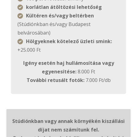
korlátlan átöltözési lehetőség
Kültéren és/vagy beltérben
(Stúdiónkban és/vagy Budapest
belvárosában)
Hölgyeknek kötelező üzleti smink:
+25.000 Ft
Igény esetén haj
hullámosítása vagy
egyenesítése:
8.000 Ft
További retusált fotók:
7.000 Ft/db
Stúdiónkban vagy annak környékén kiszállási
díjat nem számítunk fel.