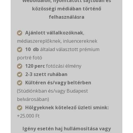
Weboldalon, nyomtatott sajtóban és
közösségi médiában történő
felhasználásra
Ajánlott vállalkozóknak
,
médiaszereplőknek, inluencereknek
10 db
általad választott prémium
portré fotó
120 perc
fotózási élmény
2-3 szett ruhában
Kültéren és/vagy beltérben
(Stúdiónkban és/vagy Budapest
belvárosában)
Hölgyeknek kötelező üzleti smink:
+25.000 Ft
Igény esetén haj
hullámosítása vagy