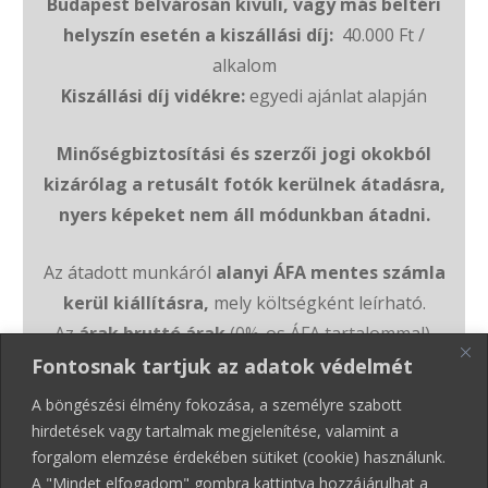
Budapest belvárosán kívüli, vagy más beltéri
helyszín esetén a kiszállási díj:
40.000 Ft /
alkalom
Kiszállási díj vidékre
:
egyedi ajánlat alapján
Minőségbiztosítási és szerzői jogi okokból
kizárólag a retusált fotók kerülnek átadásra,
nyers képeket nem áll módunkban átadni.
Az átadott munkáról
alanyi ÁFA mentes számla
kerül kiállításra,
mely költségként leírható.
Az
árak bruttó árak
(0%-os ÁFA tartalommal).
Fontosnak tartjuk az adatok védelmét
A böngészési élmény fokozása, a személyre szabott
hirdetések vagy tartalmak megjelenítése, valamint a
forgalom elemzése érdekében sütiket (cookie) használunk.
A "Mindet elfogadom" gombra kattintva hozzájárulhat a