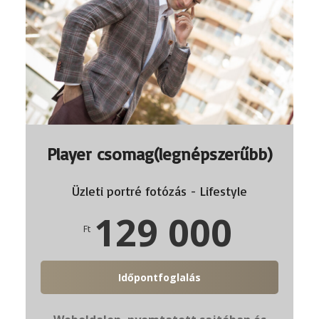
Player csomag(legnépszerűbb)
Üzleti portré fotózás - Lifestyle
129 000
Ft
Időpontfoglalás