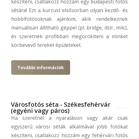
készíteni, csatlakozz hozzám egy budapesti fotós
sétára! Ezt a kurzust elsősorban olyan kezdő- és
hobbifotósoknak ajánlom, akik rendelkeznek
manuálisan állítható géppel (pl. bridge, dslr, milc),
és szeretnék profibban megörökíteni a minket
körbevevő tereket épületeket.
További információk
Városfotós séta - Székesfehérvár
(egyéni vagy páros)
Ha szeretnél a nyaraláson vagy akár csak
egyszerű városi séták alkalmával jobb fotókat
készíteni, csatlakozz hozzám egy fehérvári fotós