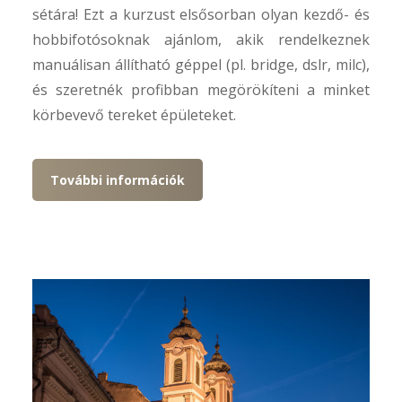
sétára! Ezt a kurzust elsősorban olyan kezdő- és
hobbifotósoknak ajánlom, akik rendelkeznek
manuálisan állítható géppel (pl. bridge, dslr, milc),
és szeretnék profibban megörökíteni a minket
körbevevő tereket épületeket.
További információk