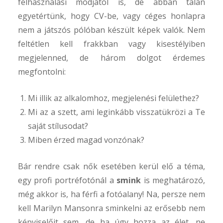
felhasználási módjától is, de abban talán
egyetértünk, hogy CV-be, vagy céges honlapra
nem a játszós pólóban készült képek valók. Nem
feltétlen kell frakkban vagy kisestélyiben
megjelenned, de három dolgot érdemes
megfontolni:
Mi illik az alkalomhoz, megjelenési felülethez?
Mi az a szett, ami leginkább visszatükrözi a Te
saját stílusodat?
Arch
Miben érzed magad vonzónak?
202
aug
Bár rendre csak nők esetében kerül elő a téma,
201
egy profi portréfotónál a
smink
is meghatározó,
feb
még akkor is, ha férfi a fotóalany! Na, persze nem
201
kell Marilyn Mansonra sminkelni az erősebb nem
júli
képviselőit sem, de ha úgy hozza az élet, ne