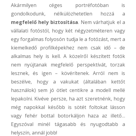
Akármilyen céges portréfotóban is
gondolkodunk, nélkülözhetetlen hozzá a
megfelelő hely biztosítása
. Nem várhatjuk el a
vállalati fotóstól, hogy két négyzetméteren vagy
egy forgalmas folyosón tudja le a fotózást, mert a
kiemelkedő profilképekhez nem csak idő – de
alkalmas hely is kell. A közelről készített fotók
nem nyújtanak megfelelő perspektívát, torzak
lesznek, és igen – kövérítenek. Arról nem is
beszélve, hogy a vakukat (általában kettőt
használok) sem jó ötlet centikre a modell mellé
lepakolni. Kivéve persze, ha azt szeretnénk, hogy
még napokkal később is sötét foltokat lásson
vagy fehér bottal botorkáljon haza az illető…
Egyszóval minél tágasabb és nyugodtabb a
helyszín, annál jobb!