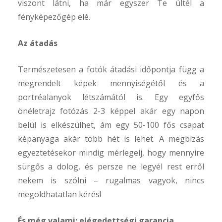
viszont látni, ha már egyszer Te ültél a
fényképezőgép elé.
Az átadás
Természetesen a fotók átadási időpontja függ a
megrendelt képek mennyiségétől és a
portréalanyok létszámától is. Egy egyfős
önéletrajz fotózás 2-3 képpel akár egy napon
belül is elkészülhet, ám egy 50-100 fős csapat
képanyaga akár több hét is lehet. A megbízás
egyeztetésekor mindig mérlegelj, hogy mennyire
sürgős a dolog, és persze ne legyél rest erről
nekem is szólni – rugalmas vagyok, nincs
megoldhatatlan kérés!
És még valami: elégedettségi garancia