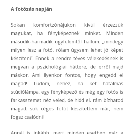
A fotózás napján
Sokan komfortzónájukon kívül érzezzük
magukat, ha fényképeznek minket. Minden
második-harmadik ügyfelemtől hallom: „mindegy
milyen lesz a fotó, rólam úgysem lehet jó képet
készíteni”. Ennek a rendre téves vélekedésnek is
megvan a pszichológiai háttere, de erről majd
máskor. Ami ilyenkor fontos, hogy engedd el
magad! Tudom, nehéz, ha két hatalmas
stúdiólámpa, egy fényképező és még egy fotós is
farkasszemet néz veled, de hidd el, rám bízhatod
magad: sok céges fotót készítettem már, nem
fogsz csalódni!
Annál is inkább, mert minden esetben már a