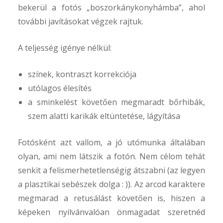
bekerül a fotós „boszorkánykonyhámba”, ahol
további javításokat végzek rajtuk.
A teljesség igénye nélkül:
színek, kontraszt korrekciója
utólagos élesítés
a sminkelést követően megmaradt bőrhibák,
szem alatti karikák eltüntetése, lágyítása
Fotósként azt vallom, a jó utómunka általában
olyan, ami nem látszik a fotón. Nem célom tehát
senkit a felismerhetetlenségig átszabni (az legyen
a plasztikai sebészek dolga : )). Az arcod karaktere
megmarad a retusálást követően is, hiszen a
képeken nyilvánvalóan önmagadat szeretnéd