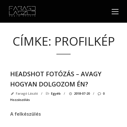
CÍMKE:
PROFILKÉP
A
HEADSHOT FOTÓZÁS – AVAGY
szer
HOGYAN DOLGOZOM ÉN?
Faragó László
/
Egyéb
/
2018-07-20
/
0
Fara
Hozzászólás
Lász
üzleti
A felkészülés
fényk
okta