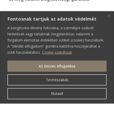
Velem semmit sem kockáztatsz: amennyiben az
Fontosnak tartjuk az adatok védelmét
átadott munka nem nyeri el tetszésedet, nem kell
kifizetned a fotózást! Ennek részleteiről
itt
A böngészési élmény fokozása, a személyre szabott
olvashatsz.
hirdetések vagy tartalmak megjelenítése, valamint a
forgalom elemzése érdekében sütiket (cookie) használunk.
A "Mindet elfogadom" gombra kattintva hozzájárulhat a
sütik használatához.
Cookie-szabályzat
Az összes elfogadása
Testreszabás
Elutasít