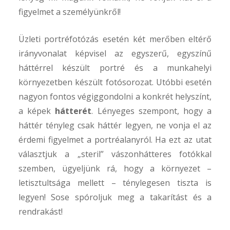
figyelmet a személyünkről!
Üzleti portréfotózás esetén két merőben eltérő
irányvonalat képvisel az egyszerű, egyszínű
háttérrel készült portré és a munkahelyi
környezetben készült fotósorozat. Utóbbi esetén
nagyon fontos végiggondolni a konkrét helyszínt,
a képek
hátterét
. Lényeges szempont, hogy a
háttér tényleg csak háttér legyen, ne vonja el az
érdemi figyelmet a portréalanyról. Ha ezt az utat
választjuk a „steril” vászonhátteres fotókkal
szemben, ügyeljünk rá, hogy a környezet –
letisztultsága mellett – ténylegesen tiszta is
legyen! Sose spóroljuk meg a takarítást és a
rendrakást!