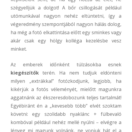
szégyelljük a dolgot! A bőr csillogását például
utómunkával nagyon nehéz eltüntetni, így a
Kere
végeredmény szempontjából nagyon hálás dolog,
ha még a fotó elkattintása előtt egy sminkes vagy
akár csak egy hölgy kolléga kezelésbe vesz
minket.
Az emberek időnként túlzásokba esnek
kiegészítők
terén. Ha nem tudjuk eldönteni
milyen „extrákkal” fotózkodjunk, legjobb, ha
kikérjük a fotós véleményét, mielőtt magunkra
aggatnánk az ékszeresdobozunk teljes tartalmát!
Egyébiránt én a „kevesebb több” elvét szoktam
követni: egy szolidabb nyaklánc + fülbevaló
kombóval például nehéz mellé nyúlni – elvégre a
lényeg mi magunk volnánk, ne vonjuk hát el a