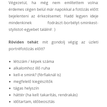
Végezetül, ha még nem említettem volna:
érdemes cégen belül már napokkal a fotózás előtt
bejelenteni az érkezésemet. Hadd legyen ideje
mindenkinek fodrászt-borbélyt-sminkest-
stylistot-egyebet találni! : )
Röviden tehát
: mit gondolj végig az üzleti
portréfotózás előtt?
létszám / képek száma
alkalomhoz illő ruha
kell-e smink? (férfiaknál is)
megfelelő kiegészítők
tágas helyszín
háttér (ha kell: takarítás, rendrakás)
időtartam, időbeosztás