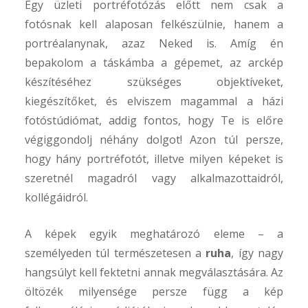
Egy üzleti portréfotózás előtt nem csak a
fotósnak kell alaposan felkészülnie, hanem a
portréalanynak, azaz Neked is. Amíg én
Köve
Fac
bepakolom a táskámba a gépemet, az arckép
is!
készítéséhez szükséges objektíveket,
kiegészítőket, és elviszem magammal a házi
fotóstúdiómat, addig fontos, hogy Te is előre
végiggondolj néhány dolgot! Azon túl persze,
hogy hány portréfotót, illetve milyen képeket is
szeretnél magadról vagy alkalmazottaidról,
kollégáidról.
A képek egyik meghatározó eleme – a
személyeden túl természetesen a
ruha
, így nagy
hangsúlyt kell fektetni annak megválasztására. Az
öltözék milyensége persze függ a kép