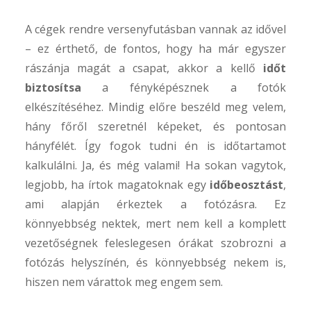
A cégek rendre versenyfutásban vannak az idővel
– ez érthető, de fontos, hogy ha már egyszer
rászánja magát a csapat, akkor a kellő
időt
biztosítsa
a fényképésznek a fotók
elkészítéséhez. Mindig előre beszéld meg velem,
hány főről szeretnél képeket, és pontosan
hányfélét. Így fogok tudni én is időtartamot
kalkulálni. Ja, és még valami! Ha sokan vagytok,
legjobb, ha írtok magatoknak egy
időbeosztást
,
ami alapján érkeztek a fotózásra. Ez
könnyebbség nektek, mert nem kell a komplett
vezetőségnek feleslegesen órákat szobrozni a
fotózás helyszínén, és könnyebbség nekem is,
hiszen nem várattok meg engem sem.