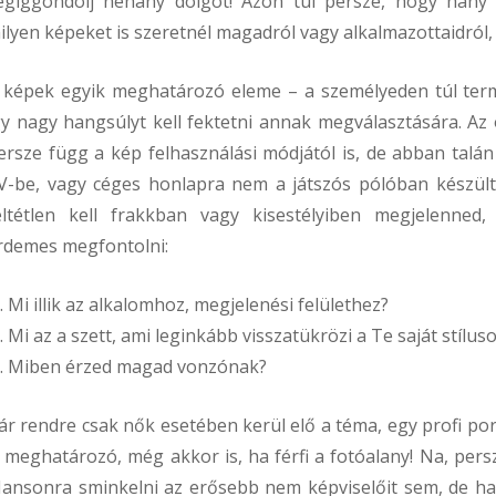
égiggondolj néhány dolgot! Azon túl persze, hogy hány po
ilyen képeket is szeretnél magadról vagy alkalmazottaidról, 
 képek egyik meghatározó eleme – a személyeden túl ter
gy nagy hangsúlyt kell fektetni annak megválasztására. Az
ersze függ a kép felhasználási módjától is, de abban talá
V-be, vagy céges honlapra nem a játszós pólóban készül
eltétlen kell frakkban vagy kisestélyiben megjelenned
rdemes megfontolni:
Mi illik az alkalomhoz, megjelenési felülethez?
Mi az a szett, ami leginkább visszatükrözi a Te saját stílus
Miben érzed magad vonzónak?
ár rendre csak nők esetében kerül elő a téma, egy profi po
s meghatározó, még akkor is, ha férfi a fotóalany! Na, pers
ansonra sminkelni az erősebb nem képviselőit sem, de ha 