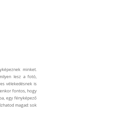
yképeznek minket.
ilyen lesz a fotó,
ves vélekedésnek is
yenkor fontos, hogy
pa, egy fényképező
bízhatod magad: sok