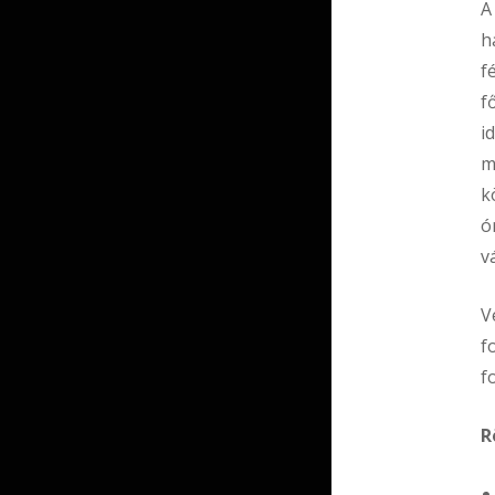
A
h
f
f
i
m
k
ó
v
V
f
f
R