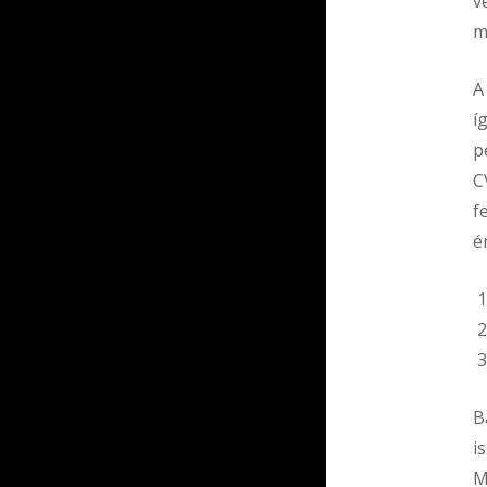
v
m
A
í
p
C
f
é
B
i
M