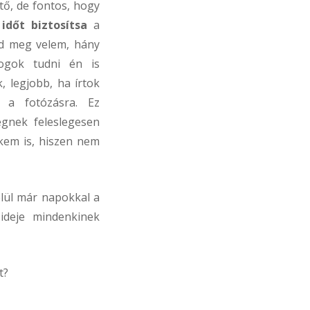
tő, de fontos, hogy
ő
időt biztosítsa
a
ld meg velem, hány
fogok tudni én is
, legjobb, ha írtok
 a fotózásra. Ez
gnek feleslegesen
kem is, hiszen nem
lül már napokkal a
ideje mindenkinek
t?