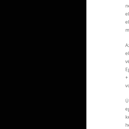
n
e
e
m
A
e
v
E
+
v
Ü
e
k
h