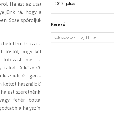
2018. július
ról. Ha ezt az utat
yeljünk rá, hogy a
gyen! Sose spóroljuk
Kereső:
özhetetlen hozzá a
 fotóstól, hogy két
 fotózást, mert a
is kell. A közelről
 lesznek, és igen –
n kettőt használok)
, ha azt szeretnénk,
agy fehér bottal
godtabb a helyszín,