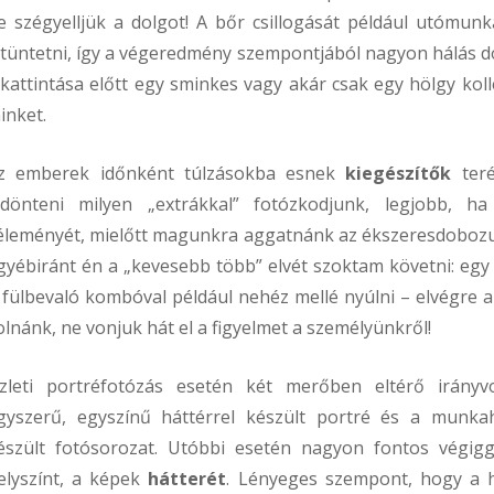
e szégyelljük a dolgot! A bőr csillogását például utómun
ltüntetni, így a végeredmény szempontjából nagyon hálás d
lkattintása előtt egy sminkes vagy akár csak egy hölgy kol
inket.
z emberek időnként túlzásokba esnek
kiegészítők
teré
ldönteni milyen „extrákkal” fotózkodjunk, legjobb, ha
éleményét, mielőtt magunkra aggatnánk az ékszeresdobozun
gyébiránt én a „kevesebb több” elvét szoktam követni: egy
 fülbevaló kombóval például nehéz mellé nyúlni – elvégre
olnánk, ne vonjuk hát el a figyelmet a személyünkről!
zleti portréfotózás esetén két merőben eltérő irányvo
gyszerű, egyszínű háttérrel készült portré és a munka
észült fotósorozat. Utóbbi esetén nagyon fontos végig
elyszínt, a képek
hátterét
. Lényeges szempont, hogy a h