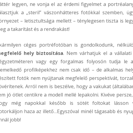
áttér legyen, ne vonja el az érdemi figyelmet a portréalany
álasztjuk a „steril” vászonhátteres fotókkal szemben, üg
örnyezet – letisztultsága mellett – ténylegesen tiszta is le
eg a takarítást és a rendrakást!
kármilyen céges portréfotóban is gondolkodunk, nélkül
egfelelő hely biztosítása
. Nem várhatjuk el a vállalati
égyzetméteren vagy egy forgalmas folyosón tudja le a
iemelkedő profilképekhez nem csak idő – de alkalmas hely 
észített fotók nem nyújtanak megfelelő perspektívát, torzak
övérítenek. Arról nem is beszélve, hogy a vakukat (általába
em jó ötlet centikre a modell mellé lepakolni. Kivéve persze
ogy még napokkal később is sötét foltokat lásson v
otorkáljon haza az illető…Egyszóval minél tágasabb és nyu
nnál jobb!