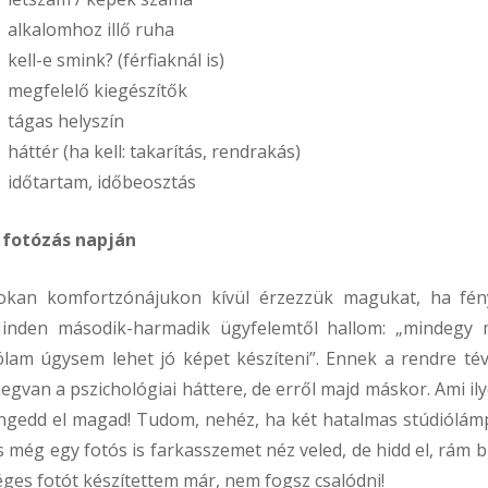
alkalomhoz illő ruha
kell-e smink? (férfiaknál is)
megfelelő kiegészítők
tágas helyszín
háttér (ha kell: takarítás, rendrakás)
időtartam, időbeosztás
 fotózás napján
okan komfortzónájukon kívül érzezzük magukat, ha fén
inden második-harmadik ügyfelemtől hallom: „mindegy m
ólam úgysem lehet jó képet készíteni”. Ennek a rendre té
egvan a pszichológiai háttere, de erről majd máskor. Ami il
ngedd el magad! Tudom, nehéz, ha két hatalmas stúdiólám
s még egy fotós is farkasszemet néz veled, de hidd el, rám 
éges fotót készítettem már, nem fogsz csalódni!