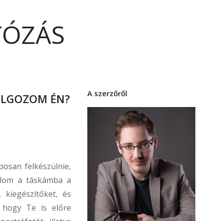
TÓZÁS
A szerzőről
OLGOZOM ÉN?
posan felkészülnie,
olom a táskámba a
 kiegészítőket, és
 hogy Te is előre