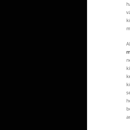
h
v
k
m
A
m
n
k
k
k
s
h
b
a