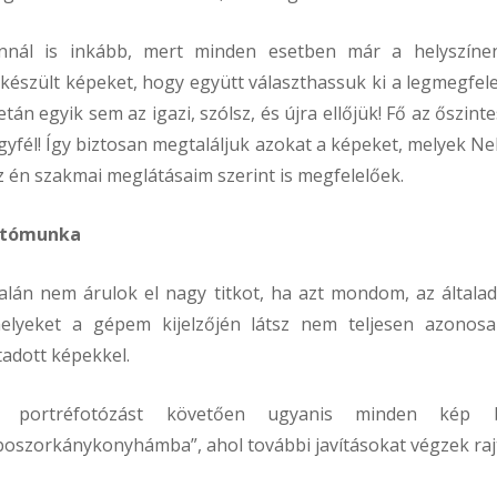
nnál is inkább, mert minden esetben már a helyszín
lkészült képeket, hogy együtt választhassuk ki a legmegfel
etán egyik sem az igazi, szólsz, és újra ellőjük! Fő az őszint
gyfél! Így biztosan megtaláljuk azokat a képeket, melyek Ne
z én szakmai meglátásaim szerint is megfelelőek.
tómunka
alán nem árulok el nagy titkot, ha azt mondom, az általad 
elyeket a gépem kijelzőjén látsz nem teljesen azono
tadott képekkel.
 portréfotózást követően ugyanis minden kép 
boszorkánykonyhámba”, ahol további javításokat végzek raj