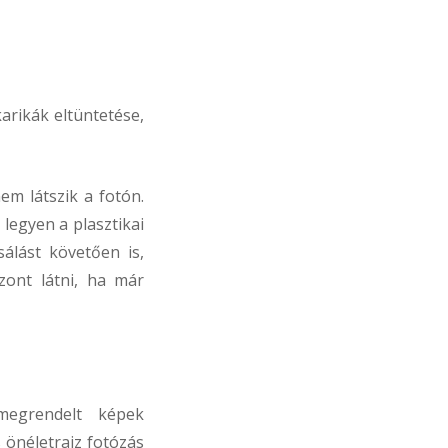
arikák eltüntetése,
em látszik a fotón.
legyen a plasztikai
álást követően is,
zont látni, ha már
megrendelt képek
 önéletrajz fotózás