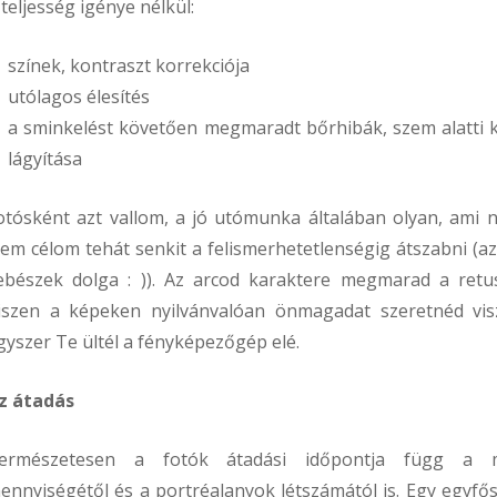
 teljesség igénye nélkül:
színek, kontraszt korrekciója
utólagos élesítés
a sminkelést követően megmaradt bőrhibák, szem alatti k
lágyítása
otósként azt vallom, a jó utómunka általában olyan, ami n
em célom tehát senkit a felismerhetetlenségig átszabni (az 
ebészek dolga : )). Az arcod karaktere megmarad a retus
iszen a képeken nyilvánvalóan önmagadat szeretnéd vis
gyszer Te ültél a fényképezőgép elé.
z átadás
ermészetesen a fotók átadási időpontja függ a 
ennyiségétől és a portréalanyok létszámától is. Egy egyfős