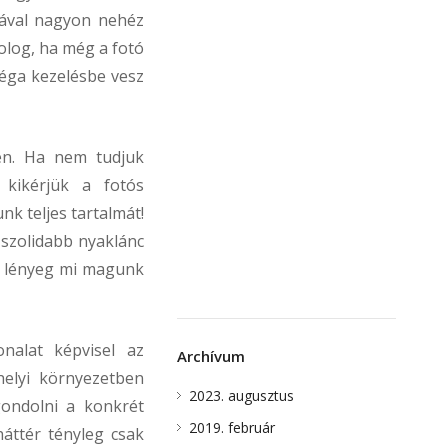
kával nagyon nehéz
olog, ha még a fotó
léga kezelésbe vesz
n. Ha nem tudjuk
 kikérjük a fotós
k teljes tartalmát!
 szolidabb nyaklánc
 a lényeg mi magunk
nalat képvisel az
Archívum
helyi környezetben
2023. augusztus
gondolni a konkrét
2019. február
áttér tényleg csak