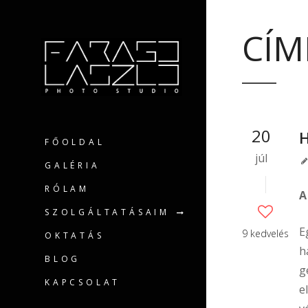
CÍM
20
FŐOLDAL
júl
GALÉRIA
RÓLAM
A
SZOLGÁLTATÁSAIM
E
9 kedvelés
OKTATÁS
h
BLOG
g
KAPCSOLAT
e