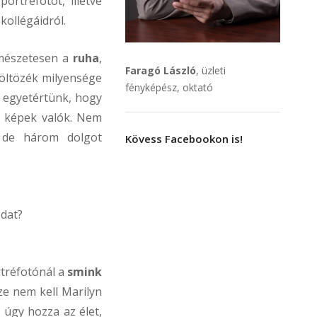
rtréfotót, illetve
kollégáidról.
mészetesen a
ruha
,
Faragó László
, üzleti
 öltözék milyensége
fényképész, oktató
n egyetértünk, hogy
t képek valók. Nem
, de három dolgot
Kövess Facebookon is!
odat?
rtréfotónál a
smink
ze nem kell Marilyn
úgy hozza az élet,