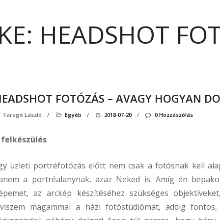
KE:
HEADSHOT FO
HEADSHOT FOTÓZÁS – AVAGY HOGYAN D
Faragó László
/
Egyéb
/
2018-07-20
/
0 Hozzászólás
 felkészülés
gy üzleti portréfotózás előtt nem csak a fotósnak kell ala
anem a portréalanynak, azaz Neked is. Amíg én bepak
épemet, az arckép készítéséhez szükséges objektíveket,
lviszem magammal a házi fotóstúdiómat, addig fontos,