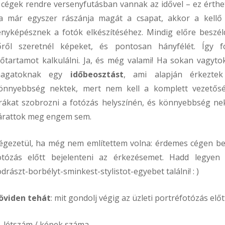
 cégek rendre versenyfutásban vannak az idővel – ez érthe
a már egyszer rászánja magát a csapat, akkor a kell
ényképésznek a fotók elkészítéséhez. Mindig előre beszé
őről szeretnél képeket, és pontosan hányfélét. Így 
dőtartamot kalkulálni. Ja, és még valami! Ha sokan vagytok
agatoknak egy
időbeosztást
, ami alapján érkeztek
önnyebbség nektek, mert nem kell a komplett vezetősé
rákat szobrozni a fotózás helyszínén, és könnyebbség ne
árattok meg engem sem.
égezetül, ha még nem említettem volna: érdemes cégen be
otózás előtt bejelenteni az érkezésemet. Hadd legyen 
odrászt-borbélyt-sminkest-stylistot-egyebet találni! : )
öviden tehát
: mit gondolj végig az üzleti portréfotózás előt
létszám / képek száma