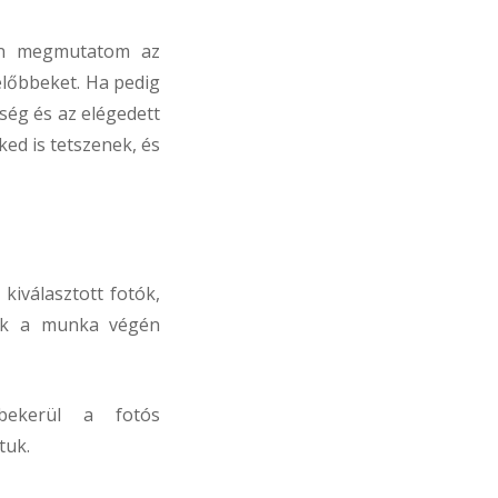
en megmutatom az
előbbeket. Ha pedig
eség és az elégedett
ked is tetszenek, és
kiválasztott fotók,
sak a munka végén
bekerül a fotós
tuk.