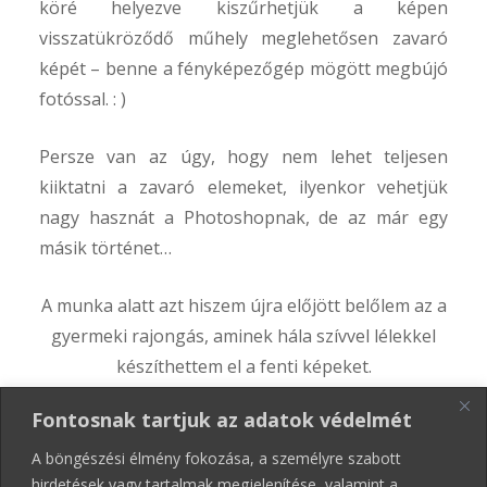
köré helyezve kiszűrhetjük a képen
visszatükröződő műhely meglehetősen zavaró
képét – benne a fényképezőgép mögött megbújó
fotóssal. : )
Persze van az úgy, hogy nem lehet teljesen
kiiktatni a zavaró elemeket, ilyenkor vehetjük
nagy hasznát a Photoshopnak, de az már egy
másik történet…
A munka alatt azt hiszem újra előjött belőlem az a
gyermeki rajongás, aminek hála szívvel lélekkel
készíthettem el a fenti képeket.
Fontosnak tartjuk az adatok védelmét
Ha kíváncsiak vagytok a csapat többi termékére is,
látogassatok el a
www.feelfreefurniture.com
weboldalra,
A böngészési élmény fokozása, a személyre szabott
hirdetések vagy tartalmak megjelenítése, valamint a
ahol további műalkotásokat – igen, műalkotásokat – találtok!