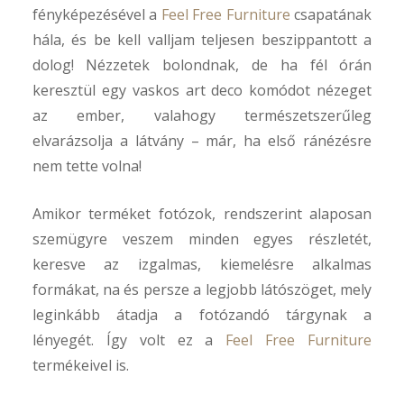
fényképezésével a
Feel Free Furniture
csapatának
hála, és be kell valljam teljesen beszippantott a
dolog! Nézzetek bolondnak, de ha fél órán
keresztül egy vaskos art deco komódot nézeget
az ember, valahogy természetszerűleg
elvarázsolja a látvány – már, ha első ránézésre
nem tette volna!
Amikor terméket fotózok, rendszerint alaposan
szemügyre veszem minden egyes részletét,
keresve az izgalmas, kiemelésre alkalmas
Arch
formákat, na és persze a legjobb látószöget, mely
leginkább átadja a fotózandó tárgynak a
202
aug
lényegét. Így volt ez a
Feel Free Furniture
termékeivel is.
201
feb