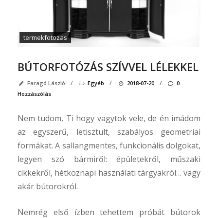
fényk
okta
termekfotozas
Köve
BÚTORFOTÓZÁS SZÍVVEL LÉLEKKEL
Fac
is!
Faragó László
/
Egyéb
/
2018-07-20
/
0
Hozzászólás
Nem tudom, Ti hogy vagytok vele, de én imádom
az egyszerű, letisztult, szabályos geometriai
formákat. A sallangmentes, funkcionális dolgokat,
legyen szó bármiről: épületekről, műszaki
cikkekről, hétköznapi használati tárgyakról… vagy
akár bútorokról.
Nemrég első ízben tehettem próbát bútorok