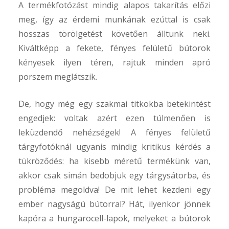
A termékfotózást mindig alapos takarítás előzi
201
meg, így az érdemi munkának ezúttal is csak
júli
hosszas törölgetést követően álltunk neki.
Kiváltképp a fekete, fényes felületű bútorok
Kere
kényesek ilyen téren, rajtuk minden apró
porszem meglátszik.
De, hogy még egy szakmai titkokba betekintést
engedjek: voltak azért ezen túlmenően is
leküzdendő nehézségek! A fényes felületű
tárgyfotóknál ugyanis mindig kritikus kérdés a
tükröződés: ha kisebb méretű termékünk van,
akkor csak simán bedobjuk egy tárgysátorba, és
probléma megoldva! De mit lehet kezdeni egy
ember nagyságú bútorral? Hát, ilyenkor jönnek
kapóra a hungarocell-lapok, melyeket a bútorok